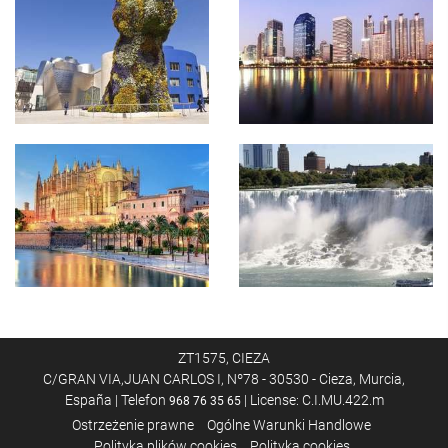
ZT1575, CIEZA
C/GRAN VIA,JUAN CARLOS I, Nº78 - 30530 - Cieza, Murcia,
España | Telefon
| License: C.I.MU.422.m
968 76 35 65
Ostrzeżenie prawne
Ogólne Warunki Handlowe
Polityka plików cookies
Polityka cookies