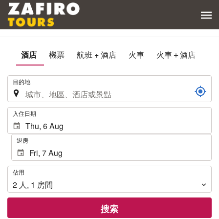
酒店
機票
航班 + 酒店
火車
火車＋酒店
.
目的地
.
入住日期
退房
佔
佔用
用
2
人
,
1
房間
搜索