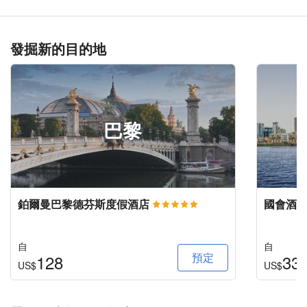
發掘新的目的地
巴黎
鉑爾曼巴黎德芬斯度假酒店
國會酒
自
自
預定
128
33
US$
US$