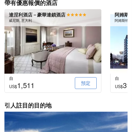
帶有優惠報價的酒店
達涅利酒店－豪華連鎖酒店
阿姆斯
威尼斯, 意大利
阿姆斯特丹
自
自
預定
1,511
31
US$
US$
引人註目的目的地