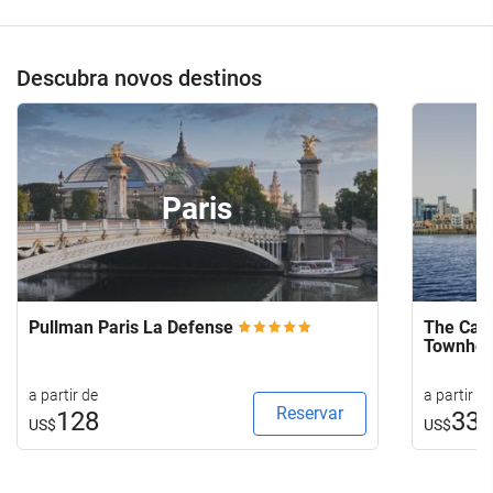
Descubra novos destinos
Paris
Pullman Paris La Defense
The Capi
Townho
a partir de
a partir de
Reservar
128
33
US$
US$