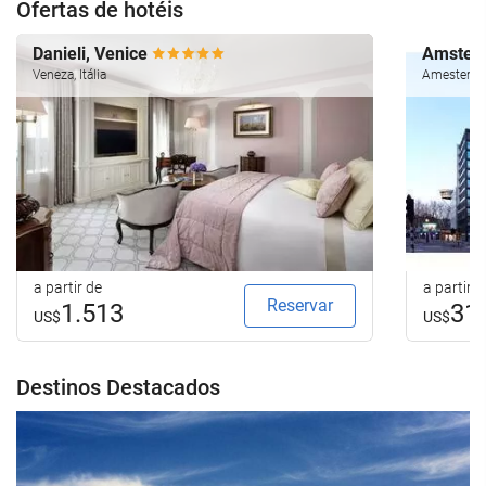
Ofertas de hotéis
Danieli, Venice
Amsterd
Veneza, Itália
Amesterdão
a partir de
a partir d
Reservar
1.513
31
US$
US$
Destinos Destacados