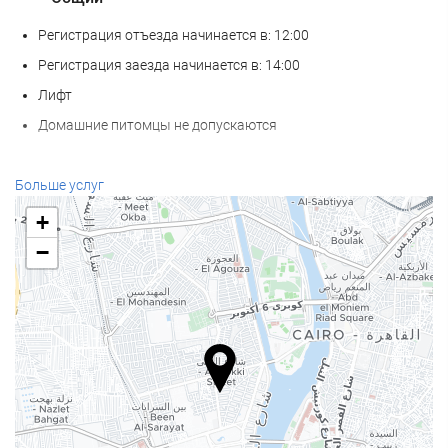
Регистрация отъезда начинается в: 12:00
Регистрация заезда начинается в: 14:00
Лифт
Домашние питомцы не допускаются
Велнес
Больше услуг
СПА-салон
+
Турецкая баня
−
Сауна
Фитнес-центр
Услуги ресепшн
Круглосуточная стойка регистрации
Камера хранения багажа