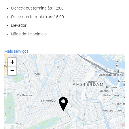
O check-out termina às: 12:00
O check-in tem início às: 15:00
Elevador
Não admite animais
Serviços de receção
Mais serviços
Recepção disponível 24 horas
+
Sala para bagagem
−
Alimentação e bebidas
Restaurante à la carte
Bar
Instalações de negócios
Centro de Negócios