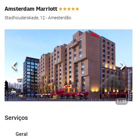
Amsterdam Marriott
Stadhouderskade, 12 - Amesterdão
Anterior
Segui
1
/ 25
Serviços
Geral