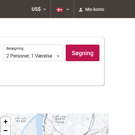
US$
Min konto
Belægning
Belægning
Søgning
2
Personer
,
1
Værelse
+
−